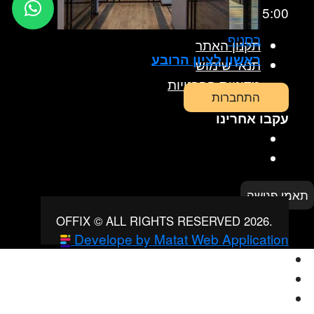
15:00
בסניף
תקנון האתר
ראשון לציון הרובע
תנאי שימוש
מדיניות הפרטיות
התחברות
עקבו אחרינו
תאמו פגישה
OFFIX © ALL RIGHTS RESERVED 2026.
Develope by Matat Web Application