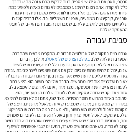
טרמפ, וזאת אם הוא ירגיש מספיק בנוח לבקש מכם עזרה מה שבדרך
כלל לא קורה. אתם רוצים להימנע ממצבים לא נוחים כאלה ולפשט כמה
שיותר את ההגעה אליכם. אל תשכחו לוודא שיש מקום חנייה נוח עבור
אופניים, קורקינטים ממונעים, אופניים חשמליות וכד'. אלו דברים קטנים
שלעיתים שוכחים לחשוב עליהם, שמבחינת העובד הם הא'-ב' של תנאי
ההעסקה שלהם.
סביבת עבודה
אנחנו חיים בתקופה של אבולוציה תרבותית. מחקרים מראים שהחברה
המערבית עלתה שלב
בסולם הצרכים של מאסלו
. אי לכך, דברים
שמנהלים אולי לא נתנו עליהם את הדעת כלל לפני עשרים או שלושים
שנים, יכולים להיות מהותיים כיום. לכן אם אתם שואפים לייצר סביבת עבודה
צעירה ותוססת עליכם לדעת שיש אטרקציות בנוף מקום העבודה שחבר'ה
צעירים ועדכניים אוהבים ומחפשים. הדבר אולי הכי חשוב הוא היצע רחב
לסעודת צהריים דשנה ומספקת. מצד אחד, אתם לא רוצים להימצא בלב
אזור מאד יקר שארוחה עסקית תעלה לעובד שלכם הון תועפות, והוא
יסתובב באזור בתחושת חוסר תמידית. מצד שני, אתם גם לא רוצים להימצא
באזור ריק ממסעדות, או כזה שמציע רק איזה פלאפל או שניים. היצע של
מקומות לאכול ולהיפגש הוא חשוב, ולא משנה במה החברה או הפרויקט
שלכם עוסקים. לאכול תמיד צריך וגיוון באוכל הוא ערובה לעובדים שמחים
יותר, באחריות. דבר נוסף שאנשים צעירים מחפשים ואוהבים הוא חדר כושר
קרוב לעבודה. כשאתם מחפשים משרד, התעניינו לגבי אפשרויות לשיתוף
פעולה עם חדרי הכושר מסביב, אשר יוזילו עלויות עבור עובדיכם. הם יעריכו