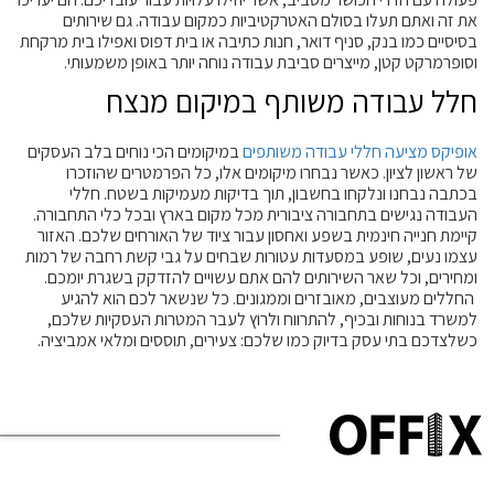
את זה ואתם תעלו בסולם האטרקטיביות כמקום עבודה. גם שירותים
בסיסיים כמו בנק, סניף דואר, חנות כתיבה או בית דפוס ואפילו בית מרקחת
וסופרמרקט קטן, מייצרים סביבת עבודה נוחה יותר באופן משמעותי.
חלל עבודה משותף במיקום מנצח
אופיקס מציעה חללי עבודה משותפים
במיקומים הכי נוחים בלב העסקים
של ראשון לציון. כאשר נבחרו מיקומים אלו, כל הפרמטרים שהוזכרו
בכתבה נבחנו ונלקחו בחשבון, תוך בדיקות מעמיקות בשטח. חללי
העבודה נגישים בתחבורה ציבורית מכל מקום בארץ ובכל כלי התחבורה.
קיימת חנייה חינמית בשפע ואחסון עבור ציוד של האורחים שלכם. האזור
עצמו נעים, שופע במסעדות עטורות שבחים על גבי קשת רחבה של רמות
ומחירים, וכל שאר השירותים להם אתם עשויים להזדקק בשגרת יומכם.
החללים מעוצבים, מאובזרים וממגונים. כל שנשאר לכם הוא להגיע
למשרד בנוחות ובכיף, להתרווח ולרוץ לעבר המטרות העסקיות שלכם,
כשלצדכם בתי עסק בדיוק כמו שלכם: צעירים, תוססים ומלאי אמביציה.