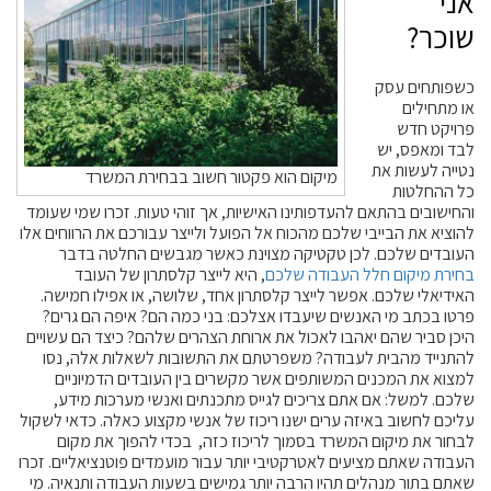
אני
שוכר?
כשפותחים עסק
או מתחילים
פרויקט חדש
לבד ומאפס, יש
נטייה לעשות את
מיקום הוא פקטור חשוב בבחירת המשרד
כל ההחלטות
והחישובים בהתאם להעדפותינו האישיות, אך זוהי טעות. זכרו שמי שעומד
להוציא את הבייבי שלכם מהכוח אל הפועל ולייצר עבורכם את הרווחים אלו
העובדים שלכם. לכן טקטיקה מצוינת כאשר מגבשים החלטה בדבר
בחירת מיקום חלל העבודה שלכם
, היא לייצר קלסתרון של העובד
האידיאלי שלכם. אפשר לייצר קלסתרון אחד, שלושה, או אפילו חמישה.
פרטו בכתב מי האנשים שיעבדו אצלכם: בני כמה הם? איפה הם גרים?
היכן סביר שהם יאהבו לאכול את ארוחת הצהרים שלהם? כיצד הם עשויים
להתנייד מהבית לעבודה? משפרטתם את התשובות לשאלות אלה, נסו
למצוא את המכנים המשותפים אשר מקשרים בין העובדים הדמיוניים
שלכם. למשל: אם אתם צריכים לגייס מתכנתים ואנשי מערכות מידע,
עליכם לחשוב באיזה ערים ישנו ריכוז של אנשי מקצוע כאלה. כדאי לשקול
לבחור את מיקום המשרד בסמוך לריכוז כזה, בכדי להפוך את מקום
העבודה שאתם מציעים לאטרקטיבי יותר עבור מועמדים פוטנציאליים. זכרו
שאתם בתור מנהלים תהיו הרבה יותר גמישים בשעות העבודה ותנאיה. מי