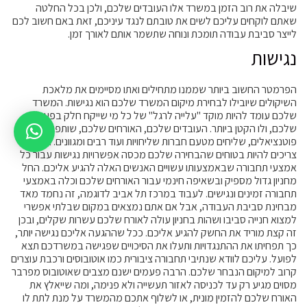
שיבלה את רוב הזמן במשרד אלו העובדים שלכם, ולכן בכל החלטה
שאתם לוקחים עליכם לשים את טובתם לנגד עיניכם, זאת באם חשוב לכם
לייצר סביבת עבודה תומכת ונוחה שתשמר אותם לאורך זמן.
נגישות
הפרמטר החשוב ביותר שממנו מתחילים ואתו מסיימים את מלאכת
השיקולים שיובילו לבחירת מיקום המשרד שלכם הוא נגישות. המשרד
שלכם עומד להיות מוקד "עלייה לרגל" של כל מי שייקח חלק בפעילות
שלכם, ולו הקטן ביותר. העובדים שלכם, האורחים שלכם, שותפים
פוטנציאלים, שליחים מטעם חברות שליחויות ועוד רבים ומגוונים. אתם
צריכים להיות בטוחים שהבחירה שלכם מכסה אפשרויות נגישות עבור כל
אמצעי תחבורה שבאמצעותו עשויים האנשים האלה להגיע אליכם. החל
מחניון גדול מספיק ובשאיפה חינמי עבור האורחים שלכם וכלה באמצעי
תחבורה זמינים ונגישים. לעבוד במרכז תל אביב לדוגמה, זה נחמד מאד
מבחינת סביבת העבודה, אבל אם אתם נמצאים במקום שבלתי אפשרי
למצוא חנייה סביבו ושהות בחניון עולה לאורח שלכם עשרות שקלים, ובכן
זה קצת מוריד את החשק להגיע אליכם. ככל שההגעה אליכם נגישה יותר,
כך תפחיתו את ההתנגדויות ותעלו את הסיכויים שפגישה במשרדכם תצא
לפועל. עליכם לוודא שנתיבי תחבורה ציבורית כמו אוטובוסים ורכבת עוצרים
קרוב למיקום הנבחר שלכם. הרבה פעמים ישנם מצבים שאוטובוס מפרבר
מסוים מגיע רק עד לכניסה לאזור תעשייה ולא פנימה, ומה שייאלץ את
האורח שלכם להזמין מונית, או לשלוף אתכם מהמשרד על מנת לתת לו