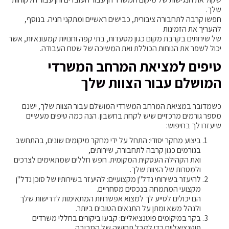
שלך.
חפשו קרבה לתחבורה ציבורית, כבישים ראשיים ומתקני חניה. בנוסף,
להעריך את הזמינות
של שירותים בקרבת מקום כגון מסעדות, בתי קפה וחנויות קמעונאיות, אשר
יכול לשפר את הנוחות הכוללת ואת המשיכה של שטח העבודה.
טיפים למציאת המרחב המשרדי
המושלם עבור הצוות שלך
כשמדובר במציאת המרחב המשרדי המושלם עבור הצוות שלך, ישנם
מספר גורמים מרכזיים שיש לקחת בחשבון. הנה כמה טיפים מעשיים
שיעזרו לך בחיפוש:
ביצוע מחקר יסודי: התחל על ידי מחקר מיקומים שונים, בהתחשב
בגורמים כגון קרבה לתחבורה, שירותים,
ואת הקהילה העסקית המקומית. חפש חללים שמתאימים לצרכים
ולמטרות של הצוות שלך.
להיעזר בשירותי נדל"ן מקצועיים: להיעזר בשירותיו של סוכן נדל"ן
מקצועי המתמחה בנכסים מסחריים.
הם יכולים לסייע לך למצוא אפשרויות המתאימות לדרישות שלך
ולנהל משא ומתן על התנאים הטובים ביותר.
בקר במיקומים פוטנציאליים: קבעו ביקורים בחללי משרדים
פוטנציאליים כדי לקבל תחושה של הסביבה,