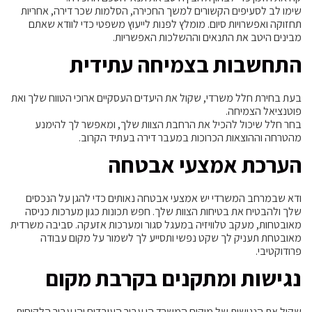
שימו לב לסעיפים הקשורים למשך החכירה, הסלמות שכר דירה, אחריות
תחזוקה ואפשרויות סיום. מומלץ לפנות לייעוץ משפטי כדי לוודא שאתם
מבינים היטב את התנאים וההשלכות האפשריות.
התחשבות בצמיחה עתידית
בעת בחירת חלל משרדי, שקול את היעדים העסקיים ארוכי הטווח שלך ואת
פוטנציאל הצמיחה.
בחר חלל שיכול להכיל את הרחבת הצוות שלך, ומאפשר לך להימנע
מהטרחה וההוצאות הכרוכות במעבר דירה בעתיד הקרוב.
הערכת אמצעי אבטחה
ודא שבמרחב המשרדי יש אמצעי אבטחה נאותים כדי להגן על הנכסים
שלך ולהבטיח את בטיחות הצוות שלך. חפש תכונות כגון מערכות כניסה
מאובטחות, מעקב טלוויזיה במעגל סגור ומערכות אזעקה. סביבה משרדית
מאובטחת תעניק לך שקט נפשי ותסייע לך לשמור על מקום עבודה
פרודוקטיבי.
נגישות ומתקנים בקרבת מקום
שקול את הנגישות של מיקום המשרד הן עבור העובדים והן עבור הלקוחות