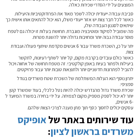
המוצעים על ידי הסדרי שכירות כאלה.
סביבת עבודה ייעודית יכולה לשפר מאוד את הפרודוקטיביות והיעילות.
כאשר לכל חבר צוות יש אזור ייעודי משלו, הוא יכול להתאים אותו אישית כך
שיתאים לסגנון העבודה שלו,
מה שמוביל למיקוד ומוטיבציה מוגברת. תחושת בעלות זו יכולה גם לטפח
מוסר עבודה גבוה יותר ומחויבות גדולה יותר להשגת מטרות.
יתר על כן, השכרת משרד עבור 6 אנשים מקדמת שיתוף פעולה ועבודת
צוות.
כאשר כולם עובדים בקרבת מקום, קל יותר לשתף רעיונות, לתקשר
ביעילות ולפתור בעיות באופן קולקטיבי. זה מטפח תחושה של אחווה ויכול
להוביל לפתרונות חדשניים יותר ולתוצאות טובות יותר עבור פרויקטים.
יתרון נוסף הוא העלות המשתלמת של השכרת שטח משרדים בגודל
ספציפי.
שכירת משרד גדול מהנדרש יכולה להיות נטל כלכלי, בעוד שמשרד קטן
יותר לא יכול לספק מספיק מקום לצמיחה. על ידי בחירה במשרד המיועד ל
-6 אנשים,
עסקים יכולים לחסוך כסף תוך מתן מענה לצרכי הצוות שלהם.
עוד שירותים באתר של
אופיקס
משרדים בראשון לציון
: