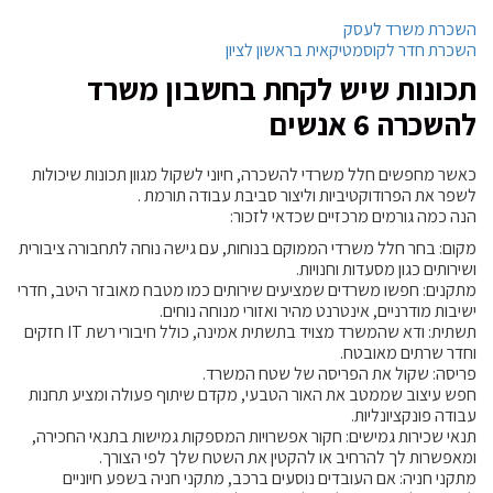
השכרת משרד לעסק
השכרת חדר לקוסמטיקאית בראשון לציון
תכונות שיש לקחת בחשבון משרד
להשכרה 6 אנשים
כאשר מחפשים חלל משרדי להשכרה, חיוני לשקול מגוון תכונות שיכולות
לשפר את הפרודוקטיביות וליצור סביבת עבודה תורמת .
הנה כמה גורמים מרכזיים שכדאי לזכור:
מקום: בחר חלל משרדי הממוקם בנוחות, עם גישה נוחה לתחבורה ציבורית
ושירותים כגון מסעדות וחנויות.
מתקנים: חפשו משרדים שמציעים שירותים כמו מטבח מאובזר היטב, חדרי
ישיבות מודרניים, אינטרנט מהיר ואזורי מנוחה נוחים.
תשתית: ודא שהמשרד מצויד בתשתית אמינה, כולל חיבורי רשת IT חזקים
וחדר שרתים מאובטח.
פריסה: שקול את הפריסה של שטח המשרד.
חפש עיצוב שממטב את האור הטבעי, מקדם שיתוף פעולה ומציע תחנות
עבודה פונקציונליות.
תנאי שכירות גמישים: חקור אפשרויות המספקות גמישות בתנאי החכירה,
ומאפשרות לך להרחיב או להקטין את השטח שלך לפי הצורך.
מתקני חניה: אם העובדים נוסעים ברכב, מתקני חניה בשפע חיוניים