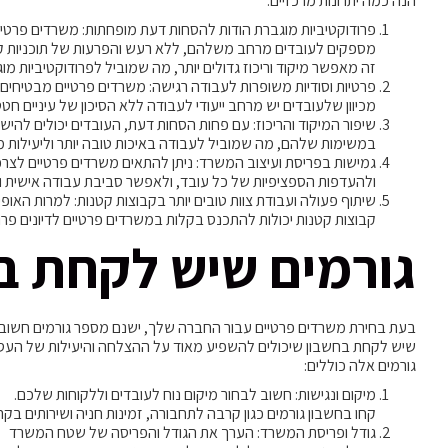
הנה כמה יתרונות מרכזיים:
פרודוקטיביות מוגברת הודות להסחות דעת מופחתות: משרדים פרטיי
מספקים לעובדים מרחב משלהם, ללא רעש והפרעות של תוכניות ק
זה מאפשר מיקוד וריכוז גדולים יותר, מה שמוביל לפרודוקטיביות מו
פרטיות וסודיות משופרות לעבודה רגישה: משרדים פרטיים מבטיחים 
מכיוון שלעובדים יש מרחב ייעודי לעבודה ללא הסיכון של עיניים חטטנ
שיפור המיקוד והריכוז: עם פחות הסחות דעת, העובדים יכולים להיש
במשימות שלהם, מה שמוביל לעבודה באיכות טובה יותר וליעילות 
גמישות בפריסת ועיצוב המשרד: ניתן להתאים משרדים פרטיים לצרכ
ולהעדפות הספציפיות של כל עובד, ולאפשר סביבת עבודה אישית ונ
שיתוף פעולה ועבודת צוות טובים יותר בקבוצות קטנות: למרות האופי
קבוצות קטנות יכולות להתכנס בקלות במשרדים פרטיים לדיונים פרוד
גורמים שיש לקחת ב
בעת בחירת משרדים פרטיים עבור החברה שלך, ישנם מספר גורמים חשוב
שיש לקחת בחשבון שיכולים להשפיע מאוד על ההצלחה והיעילות של העס
גורמים אלה כוללים:
מיקום ונגישות: חשוב לבחור מיקום נוח לעובדים וללקוחות שלכם.
קחו בחשבון גורמים כגון קרבה לתחבורה, זמינות חניה ושירותים בק
גודל ופריסת המשרד: הערך את הגודל והפריסה של שטח המשרד