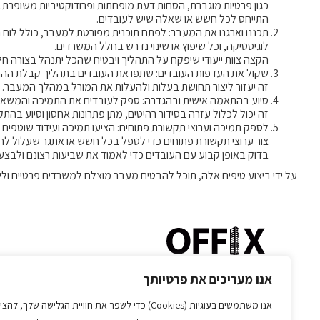
כגון פרטיות מוגברת, הסחות דעת מופחתות ופרודוקטיביות משופרת.
התייחס לכל חשש או שאלה שיש לעובדים.
תכננו וארגנו את המעבר: לפתח תוכנית מפורטת למעבר, כולל לוח 
לוגיסטיקה, וכל שיפוץ או שינוי נדרש בחלל המשרדים.
הקצה צוות ייעודי שיפקח על התהליך ויבטיח שהכל יתנהל בצורה ח
שקול את העדפות העובדים: שתפו את העובדים בתהליך קבלת ההחל
זה יעזור ליצור תחושת בעלות ולהעלות את המורל במהלך המעבר.
סיוע בהתאמה אישית ובהגדרה: ספק לעובדים את התמיכה והמשאב
זה יכול לכלול עזרה בסידור רהיטים, מתן פתרונות אחסון וסיוע בהתק
לספק תמיכה וערוצי תקשורת פתוחים: הציעו תמיכה ועידוד שוטפי
צור ערוצי תקשורת פתוחים כדי לטפל בכל חשש או אתגר שעלול לה
בדוק באופן קבוע עם העובדים כדי לאמוד את שביעות רצונם ולבצ
על ידי ביצוע טיפים אלה, תוכל להבטיח מעבר מוצלח למשרדים פרטיים ולי
אנו מעריכים את פרטיותך
ראשון לציון הרובע
אנו משתמשים בעוגיות (Cookies) כדי לשפר את חוויית הגלישה שלך, להצי