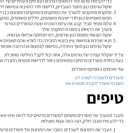
כדי להבטיח שהוא יכול להתאים לצרכים הנוכחיים והעתידיים של ה
שקול גורמים כגון מספר העובדים, דרישות חדר הישיבות וגמישות ל
מתקנים ומתקנים: להעריך את המתקנים והמתקנים המוצעים בבניין
חפשו מאפיינים כגון חדרי ישיבות משותפים, חללים משותפים, מתקני
עלות ומחיר סביר: קבע את עלות השכרת שטח המשרדים הפרטי
והערך את כדאיותו במסגרת התקציב שלך.
שקול הוצאות נוספות כגון שירותים, דמי תחזוקה ועלויות אבטחה.
תנאי שכירות וגמישות: עיין בתנאי החכירה כדי לוודא שהם תואמים 
שקול גורמים כגון משך החכירה, גמישות לצמצום או הרחבה ואפשרויו
על ידי שקלול קפדני של גורמים אלה, אתה יכול לקבל החלטה מושכלת
בעת בחירת משרדים פרטיים המתאימים ביותר לדרישות ומטרות החברה של
עוד שירותים באופיקס משרדים:
משרדים להשכרה לעורכי דין
השכרת משרד לחברת סטארט אפ
טיפים
מעבר ממערך של משרדים פתוחים למשרדים פרטיים יכול להיות שינוי משמע
כדי להבטיח מעבר חלק, הנה כמה עצות מועילות:
העבר את היתרונות לעובדים: הסבר את היתרונות של משרדים פרטיי