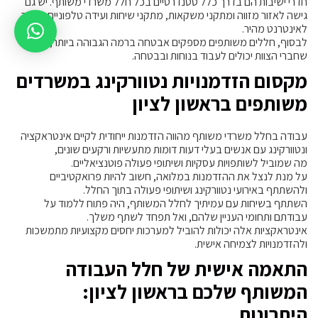
חדרי ישיבות הם בדרך כלל סטנדרטיים בכל חלל משרדי משותף. יש גם
גישה לאזור מזווה ומתקני משקאות, מתקני שיחות ועידה טלפוניים וחיבור
לאינטרנט מהיר.
לבסוף, חללים משותפים מספקים אבטחה ברמה הגבוהה ביותר, כך
שחברי הצוות יכולים לעבוד בנוחות ובבטחה.
מקסום הזדמנויות נטוורקינג במשרדים
משותפים בראשון לציון
עבודה בחלל משרדי משותף מהווה הזדמנות ייחודית לקיים אינטראקציה
ונטוורקינג עם אנשים בעלי דעות דומות מתעשיות ורקעים שונים,
מה שמוביל לשותפויות עסקיות ושיתופי פעולה פוטנציאליים.
על מנת לנצל את ההזדמנות במלואה, חשוב להיות פרואקטיביים
ולהשתתף באירועי נטוורקינג ושיתופי פעולה בתוך החלל.
השתתף בשיחות עם עמיתיך לחלל המשותף, היה פתוח ללמוד על
עבודתם ותחומי העניין שלהם, ואל תפחד לשתף משלך.
אינטראקציות אלה יכולות להוביל למערכות יחסים מקצועיות מתמשכות
ולהזדמנויות לצמיחה אישית.
התאמה אישית של חלל העבודה
המשותף שלכם בראשון לציון:
היתרונות