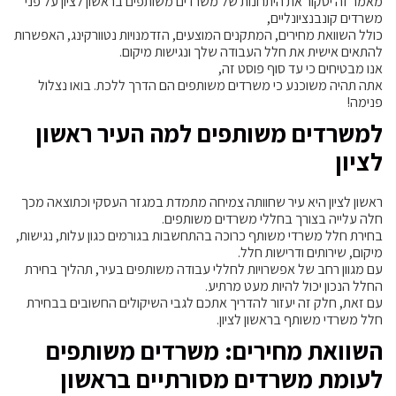
מאמר זה יסקור את היתרונות של משרדים משותפים בראשון לציון על פני
משרדים קונבנציונליים,
כולל השוואת מחירים, המתקנים המוצעים, הזדמנויות נטוורקינג, האפשרות
להתאים אישית את חלל העבודה שלך ונגישות מיקום.
אנו מבטיחים כי עד סוף פוסט זה,
אתה תהיה משוכנע כי משרדים משותפים הם הדרך ללכת. בואו נצלול
פנימה!
למשרדים משותפים למה העיר ראשון
לציון
ראשון לציון היא עיר שחוותה צמיחה מתמדת במגזר העסקי וכתוצאה מכך
חלה עלייה בצורך בחללי משרדים משותפים.
בחירת חלל משרדי משותף כרוכה בהתחשבות בגורמים כגון עלות, נגישות,
מיקום, שירותים ודרישות חלל.
עם מגוון רחב של אפשרויות לחללי עבודה משותפים בעיר, תהליך בחירת
החלל הנכון יכול להיות מעט מרתיע.
עם זאת, חלק זה יעזור להדריך אתכם לגבי השיקולים החשובים בבחירת
חלל משרדי משותף בראשון לציון.
השוואת מחירים: משרדים משותפים
לעומת משרדים מסורתיים בראשון