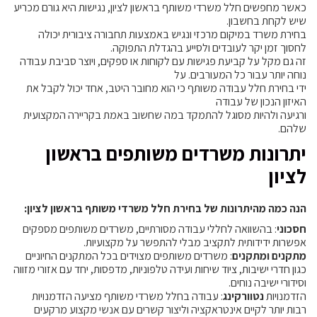
כאשר מחפשים חלל משרדי משותף בראשון לציון, נגישות היא גורם מכריע
שיש לקחת בחשבון.
בחירת משרד במיקום מרכזי ונגיש באמצעות תחבורה ציבורית יכולה
לחסוך זמן יקר לעובדים ולסייע בהגדלת התפוקה.
זה גם מקל על קביעת פגישות עם לקוחות או ספקים, ויוצר סביבת עבודה
נוחה יותר עבור כל המעורבים. על
ידי בחירת חלל עבודה משותף כי הוא מחובר היטב, אחד יכול לקבל את
האיזון הנכון של עבודה
ורגיעה ולהיות מסוגל להתמקד במה שחשוב באמת בקריירה המקצועית
שלהם.
יתרונות משרדים משותפים בראשון
לציון
הנה כמה מהיתרונות של בחירת חלל משרדי משותף בראשון לציון:
חסכוני
: בהשוואה לחללי עבודה מסורתיים, משרדים משותפים מספקים
אפשרות ידידותית לתקציב מבלי להתפשר על מקצועיות.
מתקנים ומתקנים
: משרדים משותפים מצוידים בכל המתקנים החיוניים
כגון חדרי ישיבות, ציוד שיחות ועידה טלפוניות, מדפסות, יחד עם אזורי מזווה
וסידורי ישיבה נוחים.
הזדמנויות
נטוורקינג
: עבודה בחלל משרדי משותף מציעה הזדמנויות
רבות יותר לקיים אינטראקציה וליצור קשרים עם אנשי מקצוע מרקעים