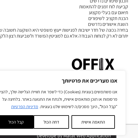
תכנון שיפורים נדרשים
קביעת לוח זמנים להתאמות
תיאום עם בעלי מקצוע
הכנת תקציב לשיפורים
השגת אישורים נדרשים
בחירה נכונה של חדר ישיבות לפגישות ייעוץ משפטי היא השקעה חשובה 
יתרום לא רק לנוחות העבודה אלא גם למוניטין המשרד ולשביעות רצון הלקו
אנו מעריכים את פרטיותך
ראשון לציון הרובע
אנו משתמשים בעוגיות (Cookies) כדי לשפר את חוויית הגלישה שלך, להצי
פרסומות או תוכן מותאמים אישית, ולנתח את התנועה באתר. בלחיצה על
טלפון:
073-7588828
שעות פעילות:
"קבל הכול", הינך מסכים/ה לשימוש שלנו בעוגיות.
מדיניות הפרטיות
פקס:
03-9666535
א’-ה’ 08:00-22:00
מייל:
office@offix-israel.co.il
יום ו’ 8:00-15:00
התאמה אישית
דחה הכול
קבל הכול
Develope by Matat Web Application