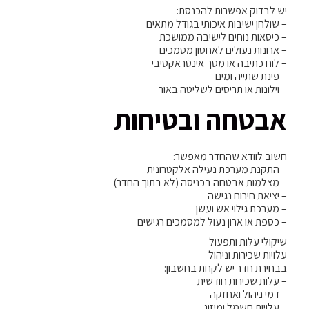
יש לבדוק אפשרות להכנסת:
– שולחן ישיבות איכותי בגודל מתאים
– כיסאות נוחים לישיבה ממושכת
– ארונות נעולים לאחסון מסמכים
– לוח כתיבה או מסך אינטראקטיבי
– פינת שתייה ומים
– וילונות או תריסים לשליטה באור
אבטחה ובטיחות
חשוב לוודא שהחדר מאפשר:
– התקנת מערכת נעילה אלקטרונית
– מצלמות אבטחה בכניסה (לא בתוך החדר)
– יציאת חירום נגישה
– מערכת גילוי אש ועשן
– כספת או ארון נעול למסמכים רגישים
שיקולי עלות ותפעול
עלויות שכירות וניהול
בבחירת חדר יש לקחת בחשבון:
– עלות שכירות חודשית
– דמי ניהול ואחזקה
– עלויות חשמל ומיזוג