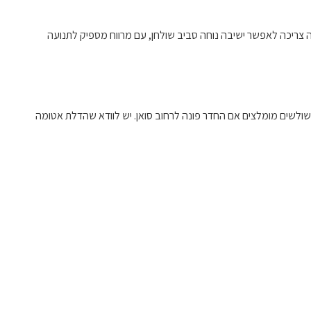
י בפגישות. חדר אידיאלי צריך להכיל בנוחות 6-12 אנשים, עם שטח של לפחות 2.5 מ"ר לאדם. התצורה צריכה לאפשר ישיבה נוחה סביב שולחן, עם מרווח מספיק לתנועה
משולשים מומלצים אם החדר פונה לרחוב סואן. יש לוודא שהדלת אטומה