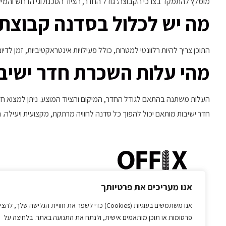
מומלץ להתמקד בצרכי הקבוצה: גודל החדר, הציוד הטכנולוגי הדרוש והמיקו
מה יש לכלול בסדנה קבוצת
התוכן צריך להיות רלוונטי למטרות, כולל פעילויות אינטראקטיביות, זמן לדי
מהי עלות השכרת חדר ישיב
העלות משתנה בהתאם לגודל החדר, המיקום והציוד המוצע. ניתן למצוא חדר
חדר ישיבות מותאם יכול להפוך כל סדנה לחוויה מרתקת, מקצועית ויעילה. 
אנו מעריכים את פרטיותך
ראשון לציון הרובע
אנו משתמשים בעוגיות (Cookies) כדי לשפר את חוויית הגלישה שלך, להצי
פרסומות או תוכן מותאמים אישית, ולנתח את התנועה באתר. בלחיצה על
טלפון:
073-7588828
שעות פעילות: