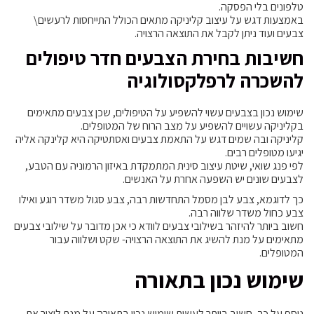
טלפונים בלי הפסקה.
באמצעות דגש על עיצוב קליניקה מתאים הכולל התייחסות לרעשים\
צבעים ועוד ניתן לקבל את התוצאה הרצויה.
חשיבות בחירת הצבעים חדר טיפולים
להשכרה לרפלקסולוגיה
שימוש נכון בצבעים עשוי להשפיע על הטיפולים, שכן צבעים מתאימים
בקליניקה עשויים להשפיע על מצב הרוח של המטופלים.
קליניקה ובה שמים דגש על התאמת צבעים ואסתטיקה היא קלינקה אליה
יגיעו מטופלים רבים.
לפי פנג שואי, שיטת עיצוב סינית המתמקדת באיזון הרמוניה עם הטבע,
לצבעים שונים יש השפעה אחרת על האנשים.
כך לדוגמא, צבע לבן מסמל התחדשות רבה, צבע סגול משדר רוגע ואילו
צבע כחול משדר שלווה רבה.
חשוב ביותר להיזהר בשילובי צבעים לוודא כי אכן מדובר על שילובי צבעים
מתאימים על מנת להשיג את התוצאה הרצויה- שקט ושלווה עבור
המטופלים.
שימוש נכון בתאורה
נוסף על כך, חשוב ביותר לעשות שימוש נכון בתאורה על מנת ליצור את