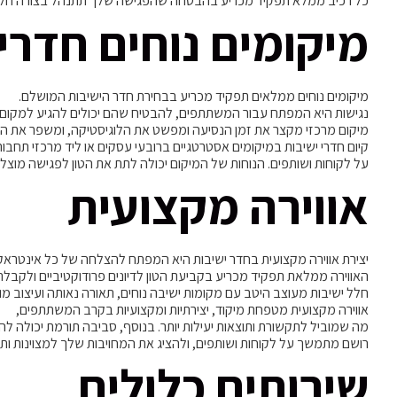
כל רכיב ממלא תפקיד מכריע בהבטחה שהפגישה שלך תתנהל בצורה חל
מיקומים נוחים חדרי
מיקומים נוחים ממלאים תפקיד מכריע בבחירת חדר הישיבות המושלם.
נגישות היא המפתח עבור המשתתפים, להבטיח שהם יכולים להגיע למקום ב
מיקום מרכזי מקצר את זמן הנסיעה ומפשט את הלוגיסטיקה, ומשפר את הי
קיום חדרי ישיבות במיקומים אסטרטגיים ברובעי עסקים או ליד מרכזי תחבור
על לקוחות ושותפים. הנוחות של המיקום יכולה לתת את הטון לפגישה מוצ
אווירה מקצועית
יצירת אווירה מקצועית בחדר ישיבות היא המפתח להצלחה של כל אינטראק
האווירה ממלאת תפקיד מכריע בקביעת הטון לדיונים פרודוקטיביים ולקבלת
חלל ישיבות מעוצב היטב עם מקומות ישיבה נוחים, תאורה נאותה ועיצוב מ
אווירה מקצועית מטפחת מיקוד, יצירתיות ומקצועיות בקרב המשתתפים,
מה שמוביל לתקשורת ותוצאות יעילות יותר. בנוסף, סביבה תורמת יכולה ל
רושם מתמשך על לקוחות ושותפים, ולהציג את המחויבות שלך למצוינות ות
שירותים כלולים