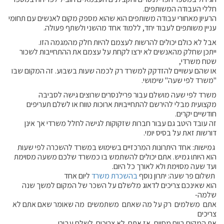
חללי העבודה המשותפים.
הרעיון מאחורי עבודה משותפים הוא שהוא מספק מקום לאנשים עם תחומי
עניין משותפים לעבוד יחד, ללמוד אחד מהשני ולשתף פעולה.
אבל לא כולם יכולים להרשות לעצמם להיות חלק מהמגמה הזו.
ייתכן שחלק מהאנשים לא ירצו לקחת על עצמם את ההתחייבות לשכור
שטח משרדי,
או שהם עשויים להזדקק למשרד רק לכמה שעות בשבוע. זה המקום שבו
"משרד לפי שעה" שימושי.
משרד לפי שעה מושלם עבור פרילנסרים שרוצים גישה לסביבה
מקצועית מבלי להירשם להתחייבויות ארוכות טווח או לשלם תעריפים
חודשיים יקרים.
זה עובד היטב גם עבור חברות שזקוקות לגישה לחלל משרדי אך אינן
דורשות זאת על בסיס יומי.
גמישות: אחד היתרונות המרכזיים בשימוש במשרד להשכרה לפי שעות
הוא היותו גמיש. אתם יכולים להשתמש בו כמשרד שלכם משעה מסוימת
ועד שעה מסוימת ולא לאורך כל היום.
תשלום פר שעה: יתרון נוסף
בהשכרת משרד
ליום אחד
הוא שאינכם צריכים לדאוג מלשלם על השכר של המקום למשך שנה
שלמה-
אתם משלמים רק על מה שאתם משתמשים מה שאומר שאם אתם לא
צריכים
את המקום ביום מסוים, אז אתם לא צריכים לשלם עבורו.