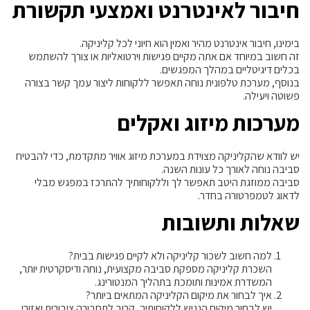
חיבור לאינטרנט ואמצעי תקשורת
בימינו, חיבור אינטרנט מהיר ואמין הוא חיוני לכל קליניקה.
זה חשוב במיוחד אם אתה מקיים פגישות וירטואליות או צורך להשתמש
בכלים דיגיטליים במהלך המפגשים.
בנוסף, מערכת טלפונית נוחה תאפשר ללקוחות ליצור עמך קשר בצורה
פשוטה ויעילה.
מערכות מיזוג ואקלים
יש לוודא שהקליניקה מצוידת במערכת מיזוג אוויר מתקדמת, כדי להבטיח
סביבה נוחה לאורך כל עונות השנה.
סביבה ממוזגת היטב תאפשר לך וללקוחותיך להתרכז במפגש מבלי
לדאוג לטמפרטורה בחדר.
שאלות ותשובות
למה חשוב לשכור קליניקה ולא לקיים פגישות בבית?
השכרת קליניקה מספקת סביבה מקצועית, נוחה ודיסקרטית יותר,
המשדרת אמינות ותומכת בתהליך המנטורינג.
איך לבחור את מיקום הקליניקה המתאים ביותר?
יש לבחור מיקום הנגיש ללקוחותיך, קרוב לתחבורה ציבורית ואזורי