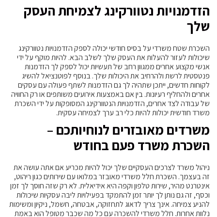
הזדמנויות נטוורקינג לצמיחת העסק
שלך
השכרת שטח משרדי על בסיס חודשי יכולה לספק הזדמנויות נטוורקינג
שיכולות לעזור להעלות את העסק שלך לשלב הבא. להיות מוקף על ידי
אנשי מקצוע אחרים ממגוון רחב של תעשיות יכול לספק לך הזדמנות
פנטסטית לרשת ולהרחיב את היכולות שלך. בנוסף לפוטנציאל להשיג
לקוחות חדשים, ייתכן שתהיה לך גם הזדמנות לשתף פעולה עם עסקים
אחרים ולהחליף רעיונות. בין אם באמצעות אירועים משותפים או רק החוויה
של עבודה לצד אחרים, הזדמנויות הנטוורקינג המסופקות על ידי השכרת
משרד חודשית יכולות להיות כלי רב ערך לצמיחה עסקית.
משרדים מאובזרים לנוחיותכם –
השכרת משרד פעם בחודש
ניהול משרד לצרכים העסקיים שלך יכול להיות מכריע אם אתה עושה את
זה בעצמך. השכרת חלל משרדי מאובזר במלואו עם שירותים כגון ריהוט,
אינטרנט מהיר, שירות טלפון וקפה היא אידיאלית. לא רק שזה חוסך לך זמן
וכסף, זה גם נותן לך יותר זמן להתמקד בפעילויות ליבה עסקיות שיכולות
להניע צמיחה. אינך צריך לדאוג לתחזוקה, אבטחה, חשמל, ניקיון ומשימות
נלוות אחרות. חלל משרדי להשכרה עם כל מה שכבר מטופל הוא באמת