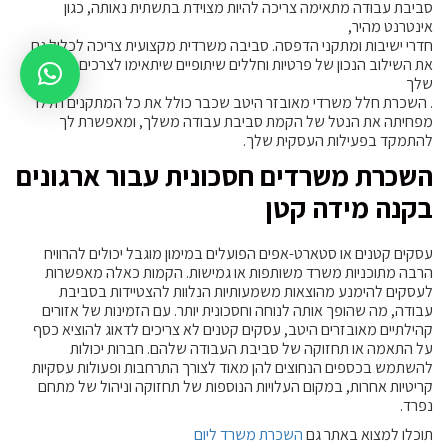
סביבת עבודה מתאימה צריכה להיות מצוידת בתשתית נאותה, כגון
אינטרנט מהיר,
חדרי ישיבות ומתקני הדפסה. סביבה משרדית מקצועית צריכה לכלול גם
את השילוב הנכון של פרטיות וחללים שיתופיים שיתאימו לצרכים העסקיים
שלך
. השכרת חלל משרדי מאובזר היטב שכבר כולל את כל המתקנים הללו
מפחיתה את הנטל של הקמת סביבת עבודה משלך, ומאפשרת לך
להתמקד בפעילות העסקית שלך.
השכרת משרדים חסכונית עבור ארגונים
בקנה מידה קטן
עסקים קטנים או סטארט-אפים הפועלים במימון מוגבל יכולים להרוויח
הרבה מתוכניות משרד משותפות או גמישות. הקמות כאלה מאפשרות
לעסקים להימנע מהוצאות משמעותיות הנלוות להצטיידות בסביבת
עבודה, מה שהופך אותה לנוחה וחסכונית יותר. עם הזמינות של אזורים
קהילתיים מאובזרים היטב, עסקים קטנים לא צריכים לדאוג להוציא כסף
על התאמה או תחזוקה של סביבת העבודה שלהם. חברות יכולות
להשתמש בכספים הנחוצים להן מאוד לצורך התרחבות ופעולות עסקיות
קריטיות אחרות, במקום העלויות הנוספות של תחזוקה וניהול של מתחם
נפרד.
תוכלו למצוא באתר גם
השכרת משרד ליום