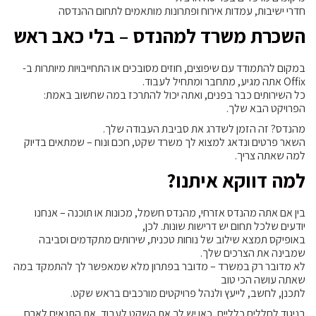
חדרי ישיבות, עמדות אירוח ופתרונות מותאמים לתחום ההנדסה
השכרת משרד למהנדס – בלי כאב ראש
במקום להתמודד עם שיפוצים, חוזים מסובכים או התחייבויות מיותרות ב-
Offix אתה מגיע, מתחבר ומתחיל לעבוד.
כל השירותים כבר בפנים, ואתה יכול להתרכז במה שחשוב באמת:
הפרויקט הבא שלך.
מהנדס? זה הזמן לשדרג את סביבת העבודה שלך.
השאר פרטים ונדאג למצוא לך משרד שקט, חכם ונוח – שמתאים בדיוק
למה שאתה צריך.
למה דווקא איתנו?
בין אם אתה מהנדס אזרחי, מהנדס חשמל, מכונות או תוכנה – אנחנו
יודעים שלכל תחום יש דרישות שונות. לכן,
באופיקס תמצא שילוב של נוחות טכנית, שירותים מתקדמים וסביבה
שמבינה את הצרכים שלך.
לא מדובר רק במשרד – מדובר בפתרון מלא שמאפשר לך להתמקד במה
שאתה עושה הכי טוב
לתכנן, לחשב, לייעץ ולנהל פרויקטים מורכבים בראש שקט.
בניגוד לחללים כלליים, כאן יש לך את השקט לעבוד, את התנאים לארח,