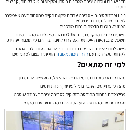
חדר ישיבות ונוכחות יציבה משדרים ביטחון ומקצועיות מול לקוחות, קבלנים
ויזמים.
ריכוז ופרודוקטיביות – סביבת עבודה שקטה ונקייה מהסחות דעת מאפשרת
למהנדסים להתרכז בפרויקטים,
תכנונים, תוכנות הדמיה ודו"חות מורכבים.
תשתיות טכניות מתקדמות – ב-Offix תיהנה מאינטרנט מהיר במיוחד,
חשמל יציב, תאורה איכותית, ואפשרות לחיבור ציוד הנדסי ותוכנות ייעודיות.
גישה לחדרי ישיבות והדפסת תוכניות – בין אם אתה עובד לבד או עם
לקוחות, משרד נוח עם
חדר ישיבות מאובזר
הוא יתרון עצום למהנדסים.
למי זה מתאים?
מהנדסים עצמאיים בתחומי הבנייה, החשמל, התעשייה או התכנון
מהנדסי פרויקטים העובדים מול עיריות, רשויות ויזמים
פרילנסרים בתחום ההנדסה הזקוקים לסביבה יציבה לעבודה שוטפת
יועצים טכניים ומהנדסי ביצוע המנהלים כמה פרויקטים במקביל