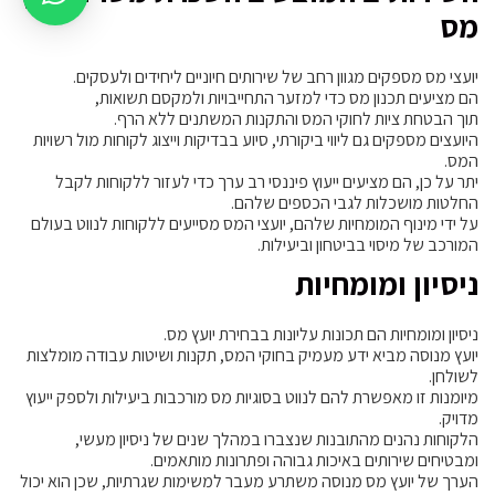
מס
יועצי מס מספקים מגוון רחב של שירותים חיוניים ליחידים ולעסקים.
הם מציעים תכנון מס כדי למזער התחייבויות ולמקסם תשואות,
תוך הבטחת ציות לחוקי המס והתקנות המשתנים ללא הרף.
היועצים מספקים גם ליווי ביקורתי, סיוע בבדיקות וייצוג לקוחות מול רשויות
המס.
יתר על כן, הם מציעים ייעוץ פיננסי רב ערך כדי לעזור ללקוחות לקבל
החלטות מושכלות לגבי הכספים שלהם.
על ידי מינוף המומחיות שלהם, יועצי המס מסייעים ללקוחות לנווט בעולם
המורכב של מיסוי בביטחון וביעילות.
ניסיון ומומחיות
ניסיון ומומחיות הם תכונות עליונות בבחירת יועץ מס.
יועץ מנוסה מביא ידע מעמיק בחוקי המס, תקנות ושיטות עבודה מומלצות
לשולחן.
מיומנות זו מאפשרת להם לנווט בסוגיות מס מורכבות ביעילות ולספק ייעוץ
מדויק.
הלקוחות נהנים מהתובנות שנצברו במהלך שנים של ניסיון מעשי,
ומבטיחים שירותים באיכות גבוהה ופתרונות מותאמים.
הערך של יועץ מס מנוסה משתרע מעבר למשימות שגרתיות, שכן הוא יכול