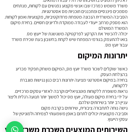
לא ניתן להמעיט בחשיבותו של חלל עבודה מתאים.
משרד משמש כמרכז שבו אנשי מקצוע נפגשים עם לקוחות, מנתחים
מסמכים פיננסיים ומתכננים תוכניות מס אסטרטגיות.
הסביבה המשרדית הנכונה מטפחת פרודוקטיביות, מקצועיות ואמון לקוחות.
הוא מספק מרחב ייעודי לעבודה ממוקדת ולדיונים חסויים. בחירת מיקום
המשרד המושלם
יכולה להכשיר את הקרקע לפרקטיקה משגשגת של ייעוץ מס.
בואו להתעמק בגורמי המפתח שיש לקחת בחשבון בעת שכירת משרד
עבור יועץ מס.
יתרונות המיקום
כאשר שוקלים לשכור משרד יועץ מס, המיקום משחק תפקיד מכריע
בהצלחת העסק.
בחירה במיקום אסטרטגי מציעה יתרונות רבים כגון נגישות מוגברת
ללקוחות,
נראות משופרת ללקוחות פוטנציאליים וקרבה לאזורי עסקים מרכזיים.
על ידי בחירת מיקום מעולה, יועץ מס יכול למשוך יותר תנועה רגלית וליצור
עניין רב יותר בשירותים שלהם.
גישה נוחה לתחבורה ציבורית, שירותים בקרבת מקום
וסביבה מקצועית יכולים לתרום באופן משמעותי לצמיחה ולמוניטין של
עסקי הייעוץ.
השירותים המוצעים השכרת משרד יועץ