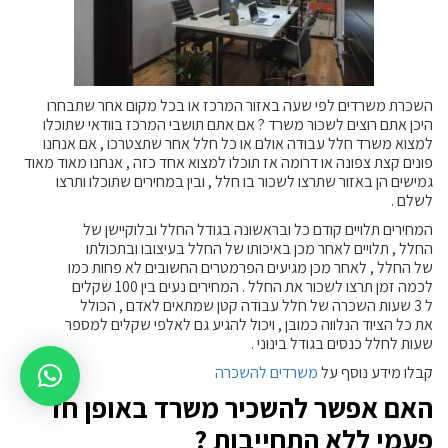
השכרת משרדים לפי שעה באזור המרכז או בכל מקום אחר שתבחרו
היכן אתם רוצים לשכור משרד ? אם אתם תושבי המרכז בוודאי שתוכלו
למצוא משרד חלל עבודה אולם או כל חלל אחר שתצטרכו , אם אנחנו
פונים קצת צפונה או דרומה אז תוכלו למצוא אחד כזה , אנחנו מאוד מאוד
גמישים הן באזור שתרצו לשכור בו חלל , ובין במחירים שתוכלו ותרצו
לשלם .
המחירים תלויים קודם כל ובראשונה בגודל החלל ובלוקיישן של
החלל , תלויים לאחר מכן באיכותו של החלל בעיצובו ובתכולתו
של החלל , לאחר מכן מגיעים הפרמטרים החשובים לא פחות כמו
לכמה זמן תרצו לשכור את החלל . המחירים נעים בין 100 שקלים
ל 3 שעות השכרה של חלל עבודה קטן שמתאים לאדם , הכולל
את כל הציוד הנלווה כמובן , ויכול להגיע גם לאלפי שקלים למספר
שעות לחלל כנסים בגודל בינוני .
קבלו מידע נוסף על
משרדים להשכרה
האם אפשר להשכיר משרד באופן חד
פעמי ללא התחייבות ?