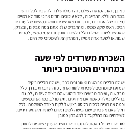
כמובן , זאת המנטרה שלנו , זה המוטו שלנו , להשכיר לכל דורש
במהירות וללא התחייבות , ללא עיכובים וחוזים ארוכי טווח לא רצויים
מצידם של העובדים , ובכך אנו מאפשרים חופש וגמישות של עובדים
רבים , ראש שקט ממש . ומהדברים שלנו אתם בטח מבינים , ובצדק ,
שאפשר לשכור אצלנו חלל כלשהו באופן חד פעמי ממש , למספר
שעות או לשעה אחת אפילו , הפתרון האולטימטיבי של היום .
השכרת משרדים לפי שעה
במחירים הטובים ביותר
יש לנו חללים מרוהטים ומאובזרים כבר , ויש לנו חללים ריקים
שמיועדים ומחכים לשכירות לטווח ארוך , כזה שחברות בדרך כלל
מבקשות , ואיתם מביאים ציוד וריהוט שהם רוצים לעיתים , לכן גם
בחללים כאלה כאמור אנו מחזיקים , תשימו לב כמה אנו גמישים
וכמה אנו רוצים לכסות כל סוג רצון של לקוח בצורה מושלמת . לכל
חלל שאנו משכירים ישנה גישה למים ראויים לשתיה ולשטיפת ידיים ,
לשירותים וגם בחלק גדול למטבחון כמובן .
טוב אז בשביל באמת להתקדם אני חושב שעדיף שתגיעו לראות