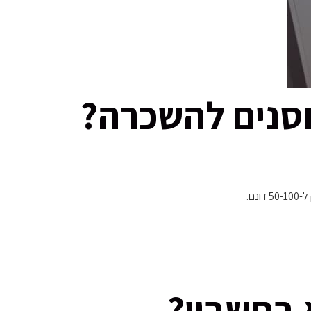
סנים להשכרה?
נם.
 בחשבון?