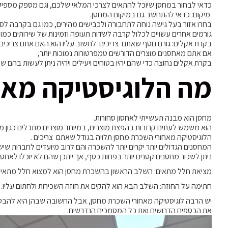
כדאי לבחור במחסן שיוכל להתאים לצרכי המלאי שלכם, וגם מספק מספיק 
מיקום: כדאי להתחשב גם במיקום המחסן.
בחרו אזור בעל גישה נוחה לתחבורה ולכבישים מהירים, כמו גם בקרבה לספ
גורמים אחרים עשויים לכלול קרבה לשדות תעופה וזמינות של שירותים כמו מי
בקרת אקלים: גורם נוסף שאתם צריכים לחשוב עליו הוא האם אתם צריכי
אם אתם מאחסנים מוצרים הדורשים טמפרטורות נמוכות יותר,
בקרת אקלים נחוצה כדי שהם יהיו בטוחים ויעילים ויהיה ניתן לעשות בהם שי
מה הלוגיסטיקה מאחו
מחסן הוא מבנה תעשייתי לאחסון סחורות.
הוא משמש לעתים קרובות בהפצת מוצרים, במיוחד מוצרים מתכלים כגון מזון
הלוגיסטיקה מאחורי השכרת מחסן תלויה בגודל שאתם צריכים .
המחסנים הגדולים יותר יקרים יותר להשכרה והם לרוב מיועדים לחברות שיש
ניתן לשכור מחסנים קטנים יותר בפחות כסף, אך ייתכן שהם לא יוכלו לאחסן
מציאת חלל מתאים: השלב הראשון בהשכרת מחסן הוא למצוא חלל מתאים
חתימה על החוזה: השלב הבא הוא להקים את חוזה השכירות ולחתום עליו.
יש הרבה לוגיסטיקה מאחורי השכרת מחסן, אבל החשובה שבהן היא להבט
את הכספים הדרושים ואת כל המסמכים הנדרשים.