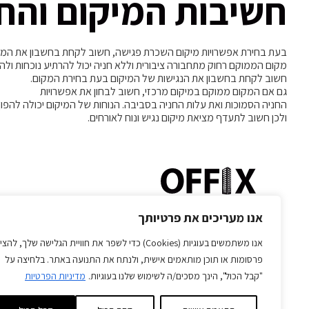
חשיבות המיקום והח
בעת בחירת אפשרויות מיקום השכרת פגישה, חשוב לקחת בחשבון את המיק
מקום הממוקם רחוק מתחבורה ציבורית וללא חניה יכול להרתיע נוכחות ולה
חשוב לקחת בחשבון את הנגישות של המיקום בעת בחירת המקום.
גם אם המקום ממוקם במיקום מרכזי, חשוב לבחון את אפשרויות
החניה הסמוכות ואת עלות החניה בסביבה. הנוחות של המיקום יכולה להפוך
ולכן חשוב לתעדף מציאת מיקום נגיש ונוח לאורחים.
אנו מעריכים את פרטיותך
ראשון לציון הרובע
אנו משתמשים בעוגיות (Cookies) כדי לשפר את חוויית הגלישה שלך, להצי
פרסומות או תוכן מותאמים אישית, ולנתח את התנועה באתר. בלחיצה על
טלפון:
073-7588828
שעות פעילות:
"קבל הכול", הינך מסכים/ה לשימוש שלנו בעוגיות.
מדיניות הפרטיות
פקס:
03-9666535
א’-ה’ 08:00-22:00
מייל:
office@offix-israel.co.il
יום ו’ 8:00-15:00