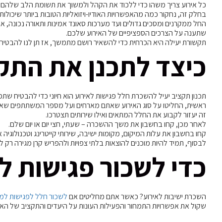
כל אירוע צריך משהו כדי ללכוד את הקהל ולמשוך את תשומת הלב שלהם, 
בחלק זה, נחקור כמה מהאפשרויות האודיו-ויזואליות הטובות ביותר שיכול
החל ממקרנים ומסכים גדולים ועד מערכות סאונד אמינות ותאורה נכונה, אנ
שתענה על הצרכים הספציפיים של האירוע שלכם.
תקשורת יעילה היא הכרחית כדי להשאיר רושם מתמשך, אז תן לנו להבטיח 
כיצד לתכנן את התק
תכנון תקציב יעיל להשכרת חלל פגישות לאירוע הוא חיוני כדי להבטיח ש
ראשית, החליטו על סוג האירוע שאתם מארחים ועל מספר המשתתפים שא
זה יעזור לקבוע את החלל המתאים ואילו שירותים תצטרכו.
לאחר מכן, קחו בחשבון את משך ההשכרה – שעתי, חצי יום או יום שלם.
קחו בחשבון את עלות המיקום, מקומות ישיבה, שירותי קייטרינג וטכנולוגיה
לבסוף, תמיד להיות מוכנים להוצאות בלתי צפויות ולהפריש קרן מגירה רק 
כדי לשכור פגישות ל
השכרת ישיבות לאירוע? כאשר אתם מחליטים אם
לשכור חלל לפגישות ל
שקול את אפשרויות התמחור והפעילות העונות על היעדים והתקציב של האי