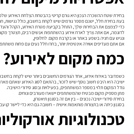
בחירת שטח ההשכרה הנכון היא גורם קריטי בהבטחת הצלחת האירוע שלכ
בעת בחירת חלל, ישנם מספר גורמים שיש לקחת בחשבון, כולל נגישות, חניה,
כדי לצמצם את הבחירות שלך, התחל בקביעת מטרת האירוע, הקהל והעדפ
לדוגמה, אם אתה צריך לארח אירוע בהשתתפות אנשים רבים, תצטרך מקום 
ונגיש עם חניה בשפע באתר או בקרבת מקום. לחלופין,
אם אתם מעדיפים אווירה אינטימית יותר, בחרו חלל נעים עם פחות משתתפי
כמה מקום לאירוע? 
כשמדובר באירוח אירוע, אחד הגורמים החשובים ביותר שיש לקחת בחשבו
ישיבה היא היבט חשוב נוסף שיש לזכור, בהתאם לסוג האירוע שאתם מארח
גודל המקום תלוי במספר המשתתפים, בפעילויות ובסוג סידורי הישיבה.
מתן מספיק מקום מבטיח שהמשתתפים יישארו מעורבים ונוחים.
בחירת סידורי ישיבה נכונים – בין אם זה בסגנון תיאטרון,
בסגנון כיתה או בתצורות מותאמות אישית – חשובה גם היא כדי ליישר קו עם נ
טכנולוגיות אורקולי