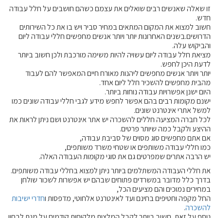
זו שאלה שאנשים רבים שואלים את עצמם כשהם חושבים על חלל עבודה
חדש.
חשוב למצוא את המקום המתאים במחיר סביר ויש בו את כל השירותים
הדרושים.בשנים האחרונות יותר ויותר אנשים מחפשים חללי עבודה ליום
והביקוש עלה.
מציאת חלל עבודה ליום עשויה להיות משימה מורכבת ולכן חשוב ביותר
לדעת היכן לחפש.
יותר ויותר אנשים מחפשים ליהנות מאורח חיים המאפשר להם לעבוד
מהבית מחפשים להשכיר חלל ליום אחד.
היום ישנן אפשרויות עבודה נוחות ביותר.
ישנם מקומות רבים בהם אפשר לחפש מידע לגבי חללי עבודה שונים כמו
למשל אתרי אינטרנט שונים.
לכל חברה המציעה חללים להשכרה יש אתר אינטרנט ושם ניתן לראות את
ההיצע ולקבל כמה שיותר פרטים.
אם אתם מחפשים סוג מסוים של סביבת עבודה,
כמו חללי עבודה משותפים או שטחי משרד משותפים,
יש הרבה אתרים שמפרטים גם את סוגי מקומות העבודה האלה.
את חללי העבודה המשתלמים ביותר ניתן למצוא בחללי עבודה משותפים.
בדרך כלל מדובר במשרדים פתוחים שבהם יש אפשרות לשכור שולחן
במחירים נמוכים והם מציעים הכל,
החל מקפה וחטיפים בחינם ועד לאינטרנט אלחוטי, מדפסות ו
חדרי ישיבות
להשכרה
.
נוסף על זאת, חשוב ביותר לקבל המלצות מלקוחות קודמים על מנת לבחון