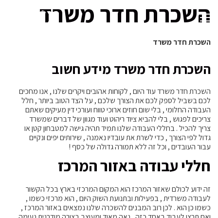
השכרת חדר משרד
השכרת חדר משרד
השכרת חדר משרד מידע חשוב
השכרת חדר משרד עוד היום , לקוחות אהובים ויקרים שלנו , אנו מחכים
לכם בשביל לספק לכם את הצורך שלכם , על הצד הטוב ביותר , חלל
העבודה החלומי , בלי שום חוזים ארוכי טווח ועורכי דין מעיקים שאתם
צריכים לפגוש , בלי להביא ציוד ריהוט ועוד מגוון של דברים שמשרד
צריך להכיל . בחללי העבודה שלנו תמיד תהיה גישה למטבחון קטן או
גדול לפי הצורך , כדי לשרת את עובדיו נאמנה , שירותים יפים ונקיים
עבור העובדים , וכל זה ללא תמורה גדולה של כסף !
חללי עבודה באזור המרכז
זה ידוע לכולם שאזור המרכז הוא המקום המרכזי בארץ בכל הקשור
לעבודה משרדית , בפעילות ובתנועת השוק היום , הוא מרכזי כשמו ,
כשמו כן הוא . לכן רוב המבנים להשכרה שלנו נמצאים באזור המרכז ,
ואם תרצו לעבוד באחד כזה , נאה מאוד ומעוצב בצורה מודרנית נעימה