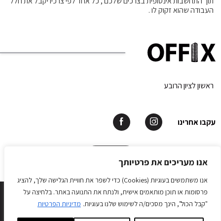
תוך התחשבות אינסופית בצרכים שלכם , כל אחד לפי צרכיו יקבל את חלל
העבודה שהוא זקוק לו .
ראשון לציון הרובע
עקבו אחרינו
תאמו פגישה
אנו מעריכים את פרטיותך
אנו משתמשים בעוגיות (Cookies) כדי לשפר את חוויית הגלישה שלך, להציג
OFFIX © All rights reserved 2026.
פרסומות או תוכן מותאמים אישית, ולנתח את התנועה באתר. בלחיצה על
Develope by Matat Web Application
"קבל הכול", הינך מסכים/ה לשימוש שלנו בעוגיות.
מדיניות הפרטיות