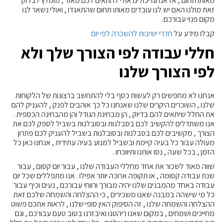
מאותו תחום , אז אנחנו יכולים אולי להתאים לכם מאוד , מומלץ לבדוק
זאת מולנו האם יש לנו עובדים מאותו תחום שהתאגדו , ואולי נשאר לנו
מקום פנוי עבורכם.
קבלו מידע על
חדרי ישיבות להשכרה לפי יום
חללי עבודה לפי הצורך שלך ולא
לפי הצורך שלנו
אנחנו לא מחפשים רק לעשות כסף בלי להתחשב ברצונות של הלקוחות
שלנו , השוכרים היקרים שלנו שאנחנו כל כך אוהבים לפנק , להעניק להם
את החלל שיתאים להם בדיוק , הן מבחינת הגודל והן מהבחינה הכספית .
אנו משתדלים להקשיב לכם בסבלנות ובסובלנות בשביל לספק לכם את
הצורך , מקשיבים לכם בסבלנות ובסובלנות בשביל להעניק לכם פתרון
מעולה עבור כל בעיה קיימת ובשביל למנוע בעיה עתידית , אנחנו כאן כל
הזמן , בכל שעה , נסו אותנו ותיווכחו .
שווה מאוד לשכור את אחד מחללי העבודה שלנו , עבור יום קסום , עבור
שנת עבודה קסומה , או תקופה ארוכה יותר אפילו . אנו מתפללים שכל יום
עבודה באחד מהמבנים שלנו יהיה מבורך ורווחי עבורכם , נעים וכיף עבור
כל מי שישהה במבנה שאנו משכירים , כי ההצלחה והשמחה שלכם זאת
ההצלחה והשמחה שלנו , זה הסיפוק האין סופי שלנו , לראות אתכם פשוט
מחייכים ושמחים , במקום שאנו ריהטנו ואיבזרנו בטוב טעם עבורכם , וגם