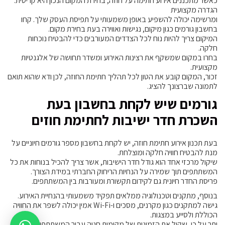
כאשר מתכננים אירוע חתימה על חוזה, בחירת המקום הנכון היא קריטית.
הגדרה מקצועית
ומרשימה יכולה להשפיע באופן משמעותי על תפיסת העסק שלך. קחו
בחשבון גורמים כגון מיקום, נגישות ואווירה בעת בחירת מקום.
המיקום צריך להיות נוח לכל הצדדים המעורבים כדי להבטיח נוכחות
חלקה.
בחרו במקום שמשקף את רצינות האירוע ומשדר תחושה של אלגנטיות
מקצועית.
זכור, המקום קובע את הטון לכל תהליך חתימת החוזה, לכן ודא שהוא תואם
לתמונה שברצונך להציג.
גורמים שיש לקחת בחשבון בעת
השכרת חדר ישיבות לחתימת חוזים
בעת תכנון אירוע חתימת חוזה, יש לקחת בחשבון מספר גורמים חיוניים על
מנת להבטיח חוויה חלקה ומוצלחת.
שיקול מרכזי אחד הוא גודל חדר הישיבות, אשר צריך להכיל בנוחות את כל
המשתתפים תוך שמירה על הנחיות הריחוק החברתי במידת הצורך.
פריסת החדר חיונית גם לקידום תקשורת ומעורבות בין המשתתפים.
בנוסף, מתקנים וטכנולוגיה ממלאים תפקיד משמעותי בהנחיית האירוע.
גישה למתקנים כגון מקרנים, מסכים ו-Wi-Fi אמין יכולה לשפר את החוויה
הכוללת ולסייע במצגות.
יתר על כן, שקול את הזמינות של מקומות חניה עבור המשתתפים ואת