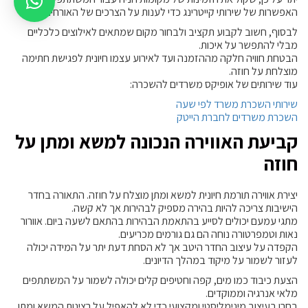
האפשרות של שירותי קייטרינג כדי לענות על הצרכים של האורחים.
לבסוף, חשוב לקבוע תקציב ולבחור מקום שמתאים לאילוצים כלכליים
מבלי להתפשר על איכות.
הבטחת חוויה חלקה מההזמנה ועד לאירוע עצמו חיונית לפגישת חתימה
מוצלחת על חוזה.
עוד שירותים של אופיקס משרדים להשכרה:
שירותי השכרת משרד לפי שעה
השכרת משרדים לחברת הייטק
קביעת האווירה הנכונה למשא ומתן על
חוזה
יצירת אווירה תורמת חיונית למשא ומתן מוצלח על חוזה. התאורה בחדר
הישיבות צריכה להיות בהירה מספיק לבהירות אך לא קשה.
מתגי עמעם יכולים לסייע בהתאמת הבהירות בהתאם לשעה ביום. אוורור
נאות וטמפרטורה נוחה הם גם גורמים מכריעים.
הקפדה על עיצוב החדר היטב אך לא הסחת דעת יתר על המידה יכולה
לעזור לשמור על מיקוד במהלך הדיונים.
הצעת כיבוד כמו מים, קפה וחטיפים קלים יכולה לשמור על המשתתפים
מלאי אנרגיה וממוקדים.
בחרו בעיצוב מינימליסטי ומקצועי כדי לא להאפיל על רצינות המשא ומתן.